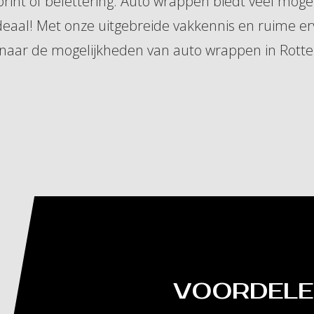
print of belettering. Auto wrappen biedt veel mog
ideaal! Met onze uitgebreide vakkennis en ruime erv
t naar de mogelijkheden van auto wrappen in Rot
VOORDELE