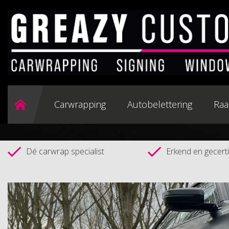
Carwrapping
Autobelettering
Raa
Dé carwrap specialist
Erkend en gecertif