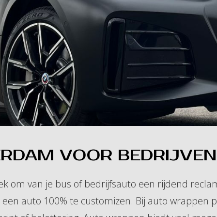
RDAM VOOR BEDRIJVEN 
k om van je bus of bedrijfsauto een rijdend recla
m een auto 100% te customizen. Bij auto wrappen 