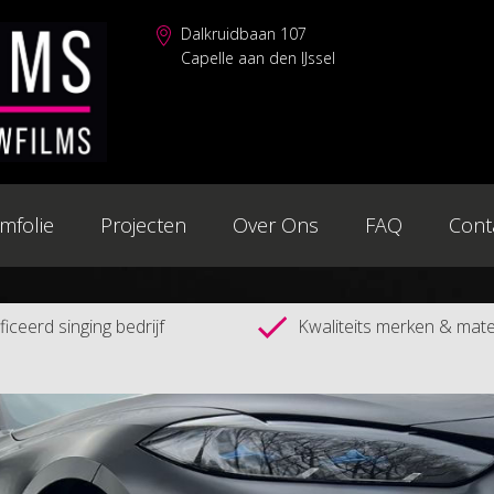
Dalkruidbaan 107
Capelle aan den IJssel
mfolie
Projecten
Over Ons
FAQ
Cont
iceerd singing bedrijf
Kwaliteits merken & mate