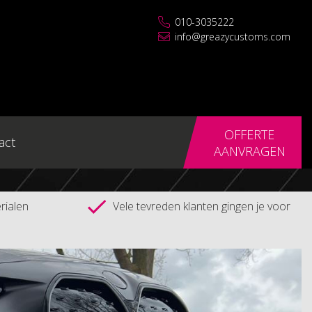
010-3035222
info@greazycustoms.com
OFFERTE
act
AANVRAGEN
rialen
Vele tevreden klanten gingen je voor