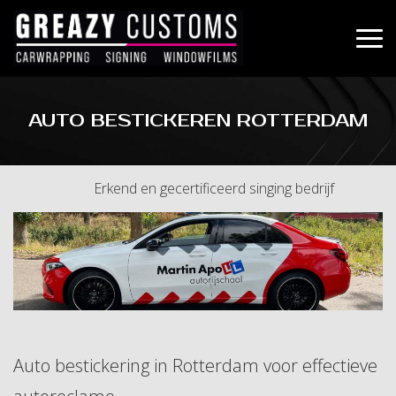
AUTO BESTICKEREN ROTTERDAM
Erkend en gecertificeerd singing bedrijf
Auto bestickering in Rotterdam voor effectieve