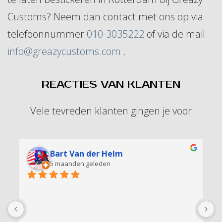
Customs? Neem dan contact met ons op via
telefoonnummer
010-3035222
of via de mail
info@greazycustoms.com
.
REACTIES VAN KLANTEN
Vele tevreden klanten gingen je voor
Daan van Dalen
7 maanden geleden
Top geholpen
E
Z
a