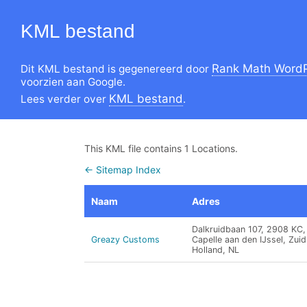
KML bestand
Rank Math WordP
Dit KML bestand is gegenereerd door
voorzien aan Google.
KML bestand
Lees verder over
.
This KML file contains 1 Locations.
← Sitemap Index
Naam
Adres
Dalkruidbaan 107, 2908 KC,
Greazy Customs
Capelle aan den IJssel, Zuid
Holland, NL